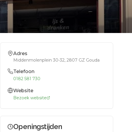
Adres
Middenmolenplein 30-32
, 2807 GZ
Gouda
Telefoon
0182 581 730
Website
Bezoek website
Openingstijden