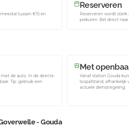
Reserveren
meestal tussen €15 en
Reserveren wordt sterk 
piekuren.
Bel direct naa
Met openbaar
r met de auto.
In de directe
Vanaf station
Gouda
kun 
aar. Tip: gebruik een
loopafstand, afhankelijk v
actuele dienstregeling.
 Goverwelle - Gouda