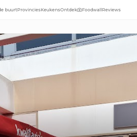
de buurt
Provincies
Keukens
Ontdek
Foodwall
Reviews