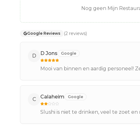
Nog geen Mijn Restaura
(
2
reviews
)
Google Reviews
D Jons
Google
D
Mooi van binnen en aardig personeel! 
Calaheim
Google
C
Slushi is niet te drinken, veel te zoet