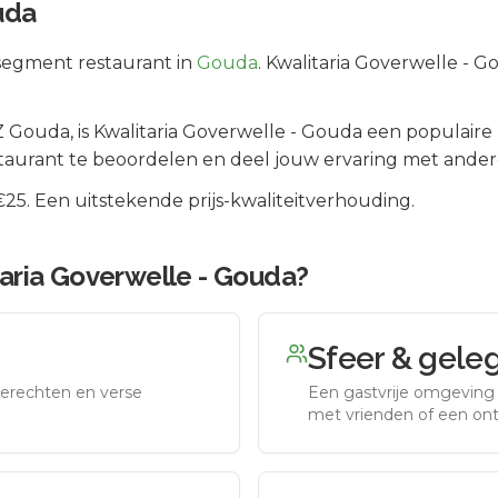
uda
segment
restaurant in
Gouda
.
Kwalitaria Goverwelle - G
Z
Gouda
, is
Kwalitaria Goverwelle - Gouda
een populaire 
taurant te beoordelen en deel jouw ervaring met ander
5. Een uitstekende prijs-kwaliteitverhouding.
aria Goverwelle - Gouda
?
Sfeer & gele
erechten en verse
Een gastvrije omgeving g
met vrienden of een on