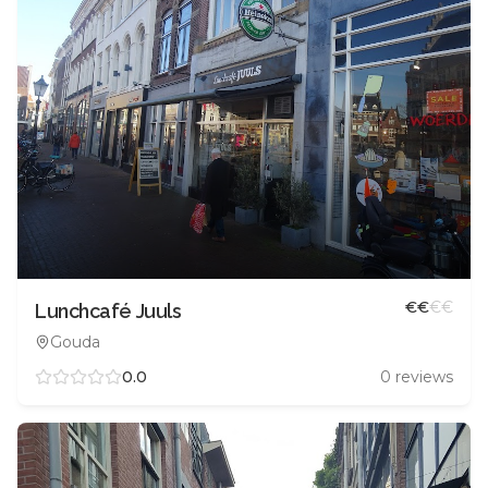
€
€
€
€
Lunchcafé Juuls
Gouda
0.0
0
reviews