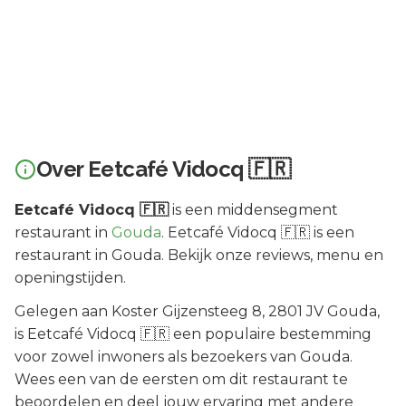
Over
Eetcafé Vidocq 🇫🇷
Eetcafé Vidocq 🇫🇷
is een
middensegment
restaurant in
Gouda
.
Eetcafé Vidocq 🇫🇷 is een
restaurant in Gouda. Bekijk onze reviews, menu en
openingstijden.
Gelegen aan
Koster Gijzensteeg 8
, 2801 JV
Gouda
,
is
Eetcafé Vidocq 🇫🇷
een populaire bestemming
voor zowel inwoners als bezoekers van
Gouda
.
Wees een van de eersten om dit restaurant te
beoordelen en deel jouw ervaring met andere