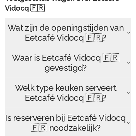
Vidocq 🇫🇷
Wat zijn de openingstijden van
Eetcafé Vidocq 🇫🇷
?
Waar is
Eetcafé Vidocq 🇫🇷
gevestigd?
Welk type keuken serveert
Eetcafé Vidocq 🇫🇷
?
Is reserveren bij
Eetcafé Vidocq
🇫🇷
noodzakelijk?