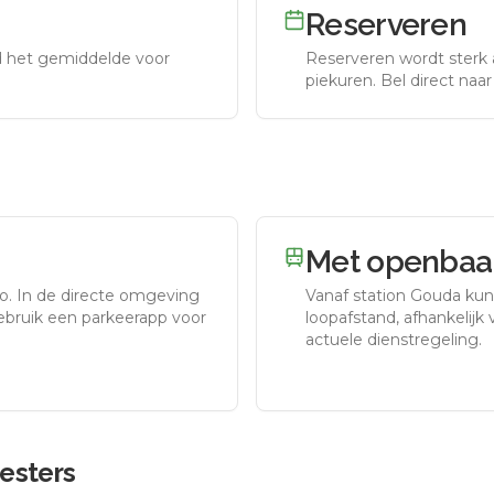
Reserveren
nd het gemiddelde voor
Reserveren wordt sterk 
piekuren.
Bel direct naa
Met openbaar
to.
In de directe omgeving
Vanaf station
Gouda
kun 
gebruik een parkeerapp voor
loopafstand, afhankelijk v
actuele dienstregeling.
esters