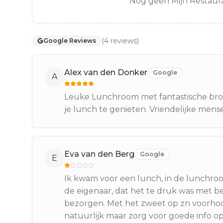
Nog geen Mijn Restaura
(
4
reviews
)
Google Reviews
Alex van den Donker
Google
A
Leuke Lunchroom met fantastische brood
je lunch te genieten. Vriendelijke mens
Eva van den Berg
Google
E
Ik kwam voor een lunch, in de lunchroom 
de eigenaar, dat het te druk was met b
bezorgen. Met het zweet op zn voorhoof
natuurlijk maar zorg voor goede info op d