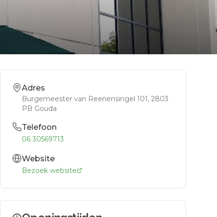
Adres
Burgemeester van Reenensingel 101
, 2803
PB
Gouda
Telefoon
06 30569713
Website
Bezoek website