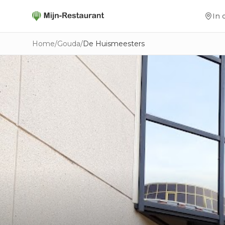
In 
Home
/
Gouda
/
De Huismeesters