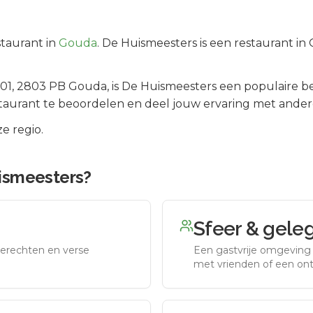
taurant in
Gouda
.
De Huismeesters is een restaurant in
01
, 2803 PB
Gouda
, is
De Huismeesters
een populaire b
taurant te beoordelen en deel jouw ervaring met ander
e regio.
ismeesters
?
Sfeer & gele
erechten en verse
Een gastvrije omgeving g
met vrienden of een on