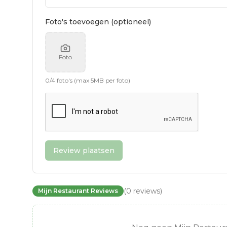
Foto's toevoegen (optioneel)
Foto
0
/
4
foto's (max 5MB per foto)
Review plaatsen
(
0
reviews
)
Mijn Restaurant Reviews