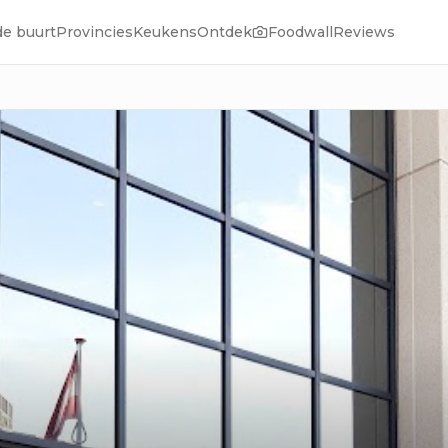
de buurt
Provincies
Keukens
Ontdek
Foodwall
Reviews