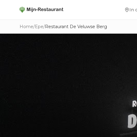
In 
Home
/
Epe
/
Restaurant De Veluwse Berg