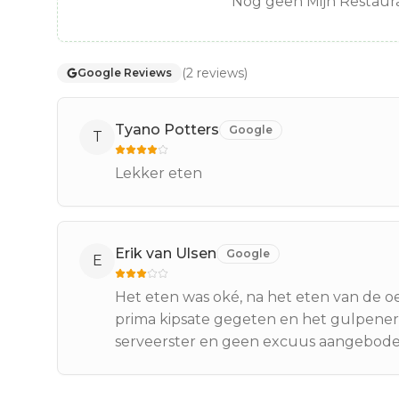
Nog geen Mijn Restaura
(
2
reviews
)
Google Reviews
Tyano Potters
Google
T
Lekker eten
Erik van Ulsen
Google
E
Het eten was oké, na het eten van de o
prima kipsate gegeten en het gulpener 
serveerster en geen excuus aangeboden