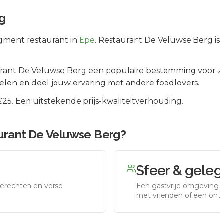
g
gment
restaurant in
Epe
.
Restaurant De Veluwse Berg is 
rant De Veluwse Berg
een populaire bestemming voor z
elen en deel jouw ervaring met andere foodlovers.
5. Een uitstekende prijs-kwaliteitverhouding.
urant De Veluwse Berg
?
Sfeer & gele
erechten en verse
Een gastvrije omgeving g
met vrienden of een on