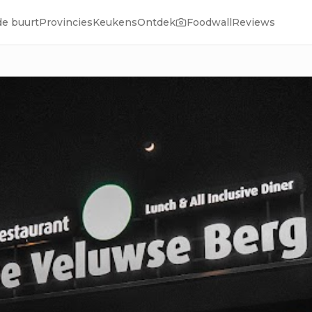
de buurt
Provincies
Keukens
Ontdek
Foodwall
Reviews