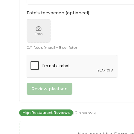
Foto's toevoegen (optioneel)
Foto
0
/
4
foto's (max 5MB per foto)
Review plaatsen
(
0
reviews
)
Mijn Restaurant Reviews