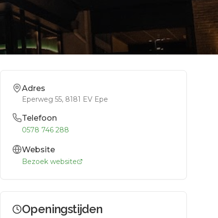
Adres
Eperweg 55
, 8181 EV
Epe
Telefoon
0578 746 288
Website
Bezoek website
Openingstijden