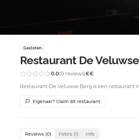
Gesloten
Restaurant De Veluwse
0.0
(
0
reviews)
€€
Restaurant De Veluwse Berg is een restaurant i
Eigenaar? Claim dit restaurant
Reviews (
0
)
Foto's (
1
)
Info