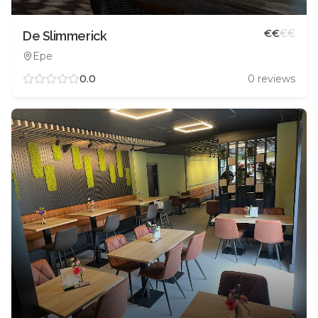
€
€
€
€
De Slimmerick
Epe
0.0
0
reviews