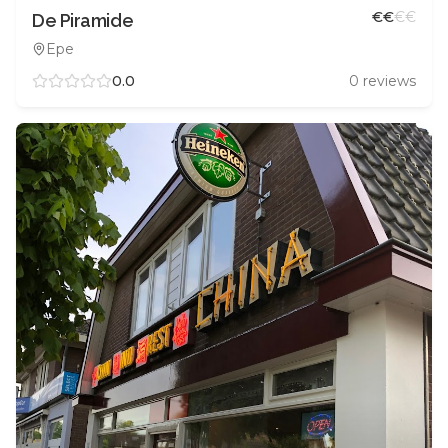
€
€
€
€
De Piramide
Epe
0.0
0
reviews