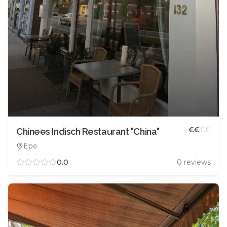
€
€
€
€
Chinees Indisch Restaurant "China"
Epe
0.0
0
reviews