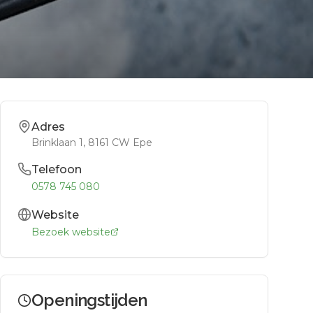
Adres
Brinklaan 1
, 8161 CW
Epe
Telefoon
0578 745 080
Website
Bezoek website
Openingstijden