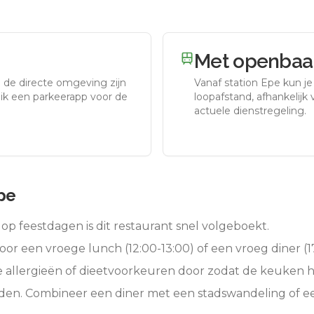
Met openbaar
n de directe omgeving zijn
Vanaf station
Epe
kun je
uik een parkeerapp voor de
loopafstand, afhankelijk v
actuele dienstregeling.
Epe
op feestdagen is dit restaurant snel volgeboekt.
oor een vroege lunch (12:00-13:00) of een vroeg diner (17
e allergieën of dieetvoorkeuren door zodat de keuken 
eden. Combineer een diner met een stadswandeling of 