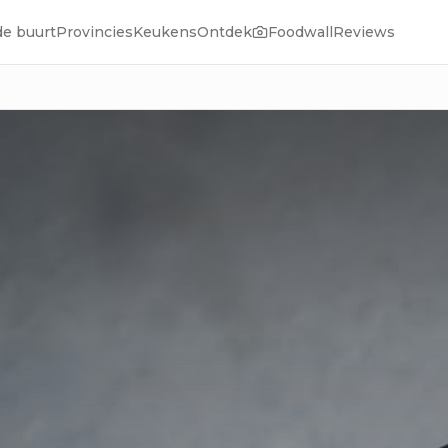
de buurt
Provincies
Keukens
Ontdek
Foodwall
Reviews