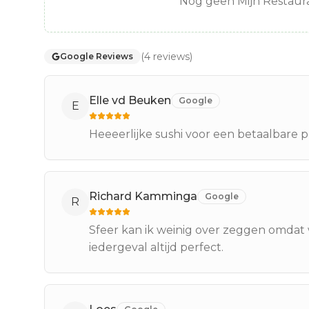
Nog geen Mijn Restaura
(
4
reviews
)
Google Reviews
Elle vd Beuken
Google
E
Heeeerlijke sushi voor een betaalbare pri
Richard Kamminga
Google
R
Sfeer kan ik weinig over zeggen omdat wij
iedergeval altijd perfect.