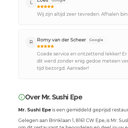
Loes
Google
L
Wij zijn altijd zeer tevreden. Afhalen bin
Romy van der Scheer
Google
R
Goede service en ontzettend lekker! Er 
dit werd zonder enig gedoe meteen ve
tijd bezorgd. Aanrader!
Over
Mr. Sushi Epe
Mr. Sushi Epe
is een
gemiddeld geprijsd
restaur
Gelegen aan
Brinklaan 1
, 8161 CW
Epe
, is
Mr. Sus
om dit restaurant te beoordelen en deel jouw e