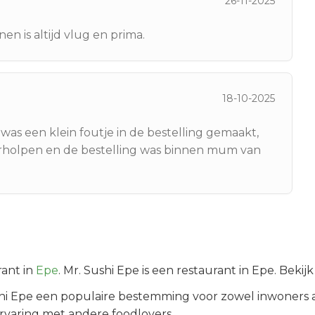
26-11-2025
nen is altijd vlug en prima.
18-10-2025
was een klein foutje in de bestelling gemaakt,
rholpen en de bestelling was binnen mum van
ant in
Epe
.
Mr. Sushi Epe is een restaurant in Epe. Beki
hi Epe
een populaire bestemming voor zowel inwoners 
rvaring met andere foodlovers.