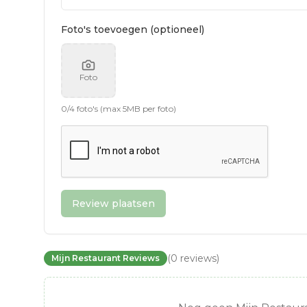
Foto's toevoegen (optioneel)
Foto
0
/
4
foto's (max 5MB per foto)
Review plaatsen
(
0
reviews
)
Mijn Restaurant Reviews