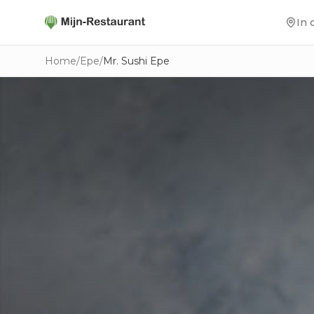
In 
Home
/
Epe
/
Mr. Sushi Epe