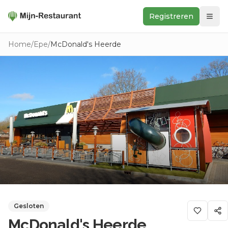
Registreren
Zoeken
Home
/
Epe
/
McDonald's Heerde
In de buurt
Ontdek
Keukens
Foodwall
Reviews
Gesloten
McDonald's Heerde