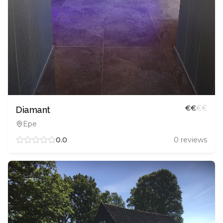
€
€
€
€
Diamant
Epe
0.0
0
reviews