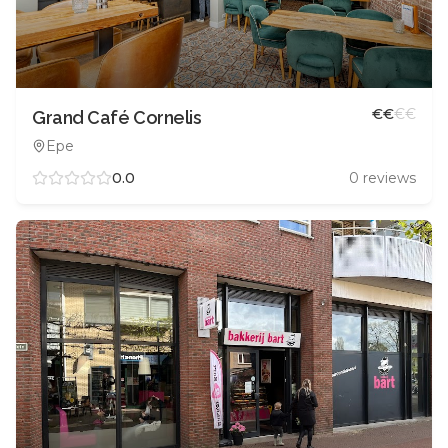
€
€
€
€
Grand Café Cornelis
Epe
0.0
0
reviews