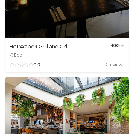
€
€
€
€
Het Wapen Grill and Chill
Epe
0.0
0
reviews