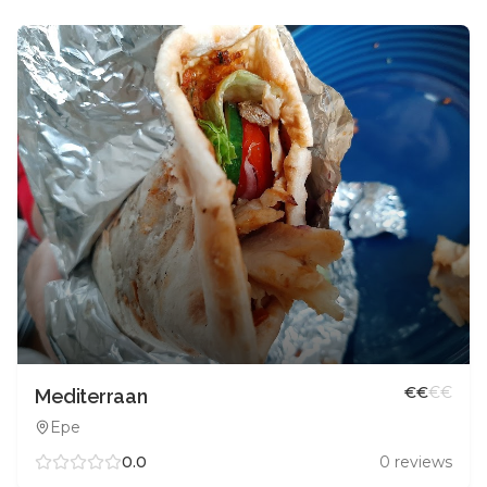
€
€
€
€
Mediterraan
Epe
0.0
0
reviews