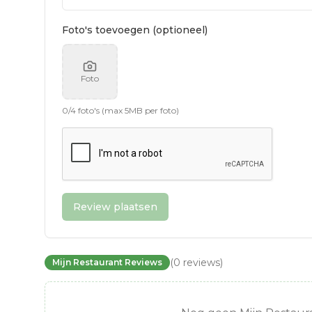
Foto's toevoegen (optioneel)
Foto
0
/
4
foto's (max 5MB per foto)
Review plaatsen
(
0
reviews
)
Mijn Restaurant Reviews