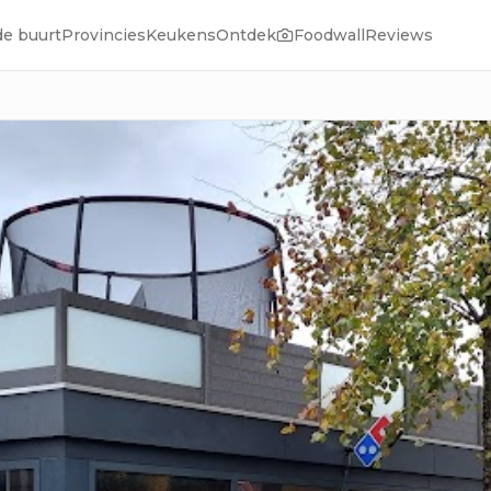
de buurt
Provincies
Keukens
Ontdek
Foodwall
Reviews