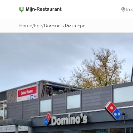
In 
Home
/
Epe
/
Domino's Pizza Epe