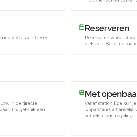
met vrienden of een on
Reserveren
meestal tussen €15 en
Reserveren wordt sterk 
piekuren.
Bel direct naa
Met openbaar
auto.
In de directe
Vanaf station
Epe
kun je
aar. Tip: gebruik een
loopafstand, afhankelijk v
actuele dienstregeling.