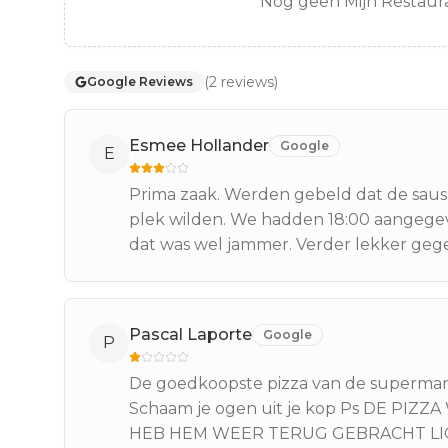
Nog geen Mijn Restaura
(
2
reviews
)
Google Reviews
Esmee Hollander
Google
E
Prima zaak. Werden gebeld dat de saus 
plek wilden. We hadden 18:00 aangegeve
dat was wel jammer. Verder lekker geg
Pascal Laporte
Google
P
De goedkoopste pizza van de supermarkt
Schaam je ogen uit je kop Ps DE PIZ
HEB HEM WEER TERUG GEBRACHT LIG