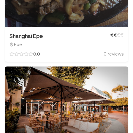
€
€
€
€
Shanghai Epe
Epe
0.0
0
reviews