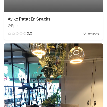
Aviko Patat En Snacks
Epe
0.0
0
reviews