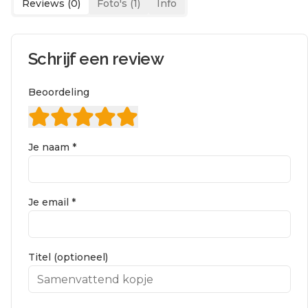
Reviews (
0
)
Foto's (
1
)
Info
Schrijf een review
Beoordeling
Je naam *
Je email *
Titel (optioneel)