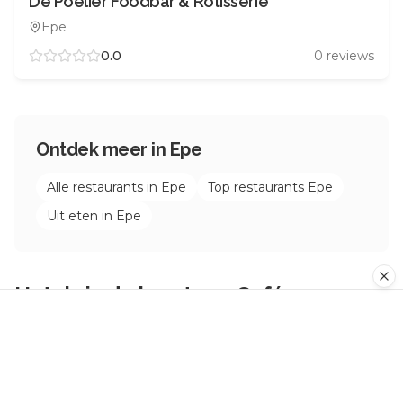
De Poelier Foodbar & Rotisserie
Epe
0.0
0
reviews
Ontdek meer in
Epe
Alle restaurants in
Epe
Top restaurants
Epe
Uit eten in
Epe
Hotels in de buurt van
Café
Restaurant De Posthoorn