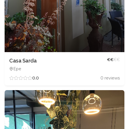
€
€
€
€
Casa Sarda
Epe
0.0
0
reviews