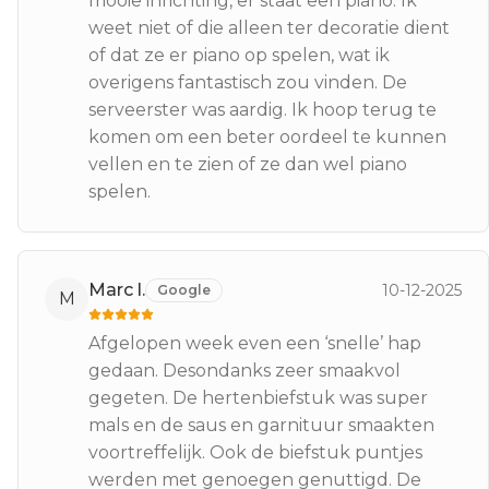
mooie inrichting, er staat een piano. Ik
weet niet of die alleen ter decoratie dient
of dat ze er piano op spelen, wat ik
overigens fantastisch zou vinden. De
serveerster was aardig. Ik hoop terug te
komen om een ​​beter oordeel te kunnen
vellen en te zien of ze dan wel piano
spelen.
Marc l.
10-12-2025
Google
M
Afgelopen week even een ‘snelle’ hap
gedaan. Desondanks zeer smaakvol
gegeten. De hertenbiefstuk was super
mals en de saus en garnituur smaakten
voortreffelijk. Ook de biefstuk puntjes
werden met genoegen genuttigd. De