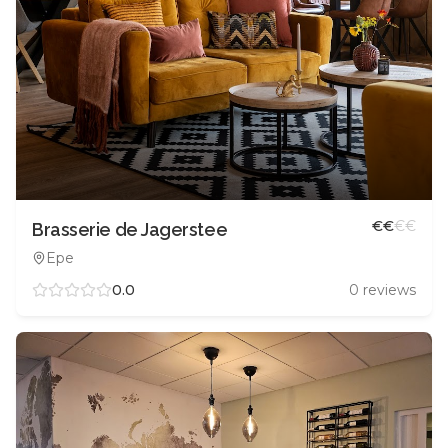
€
€
€
€
Brasserie de Jagerstee
Epe
0.0
0
reviews