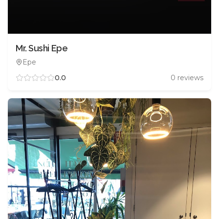
Mr. Sushi Epe
Epe
0.0
0
reviews