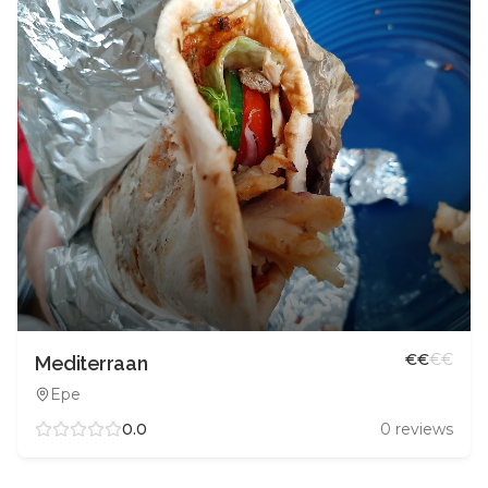
€
€
€
€
Mediterraan
Epe
0.0
0
reviews