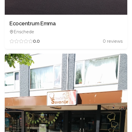
Ecocentrum Emma
Enschede
0.0
0
reviews