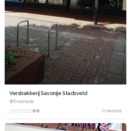
Versbakkerij Savonije Stadsveld
Enschede
0.0
0
reviews