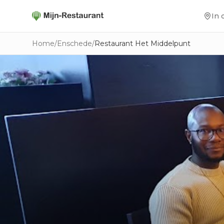
In 
Home
/
Enschede
/
Restaurant Het Middelpunt