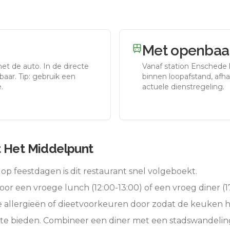
Met openbaar
met de auto.
In de directe
Vanaf station
Enschede
aar. Tip: gebruik een
binnen loopafstand, afhan
.
actuele dienstregeling.
t Het Middelpunt
op feestdagen is dit restaurant snel volgeboekt.
oor een vroege lunch (12:00-13:00) of een vroeg diner (17
e allergieën of dieetvoorkeuren door zodat de keuken 
 te bieden. Combineer een diner met een stadswandelin