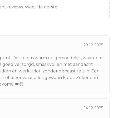
nt reviews. Wees de eerste!
29-12-2025
lpunt. De sfeer is warm en gemoedelijk, waardoor
n is goed verzorgd, smaakvol en met aandacht
rokken en werkt vlot, zonder gehaast te zijn. Een
h of diner waar alles gewoon klopt. Zeker een
gkomt. 🍽️😊
14-12-2025