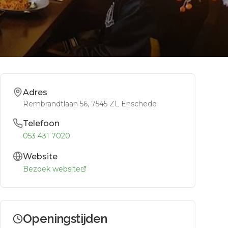
Adres
Rembrandtlaan 56
, 7545 ZL
Enschede
Telefoon
053 431 7020
Website
Bezoek website
Openingstijden