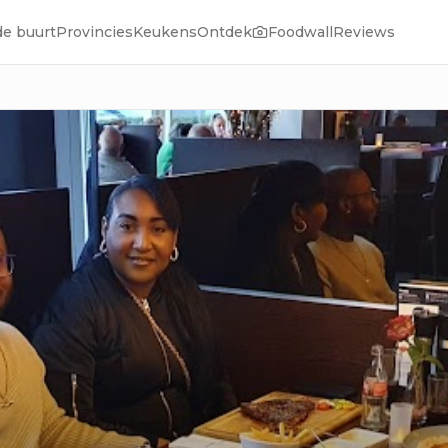
de buurt
Provincies
Keukens
Ontdek
Foodwall
Reviews