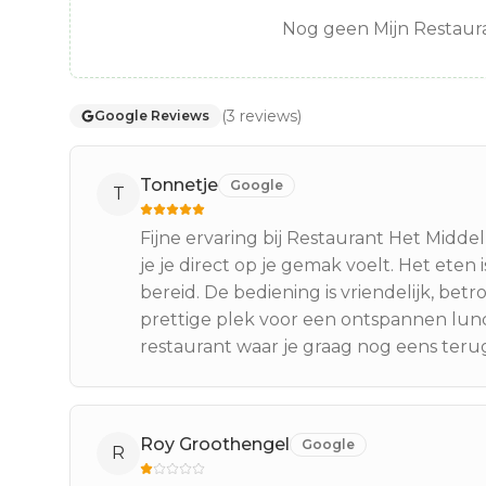
Nog geen Mijn Restaura
(
3
reviews
)
Google Reviews
Tonnetje
Google
T
Fijne ervaring bij Restaurant Het Midde
je je direct op je gemak voelt. Het ete
bereid. De bediening is vriendelijk, bet
prettige plek voor een ontspannen lunc
restaurant waar je graag nog eens teru
Roy Groothengel
Google
R