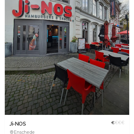
€
€
€
€
Ji-NOS
Enschede