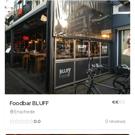
€
€
€
€
Foodbar BLUFF
Enschede
0.0
0
reviews