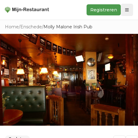
Registreren
Zoeken
Home
/
Enschede
/
Molly Malone Irish Pub
In de buurt
Ontdek
Keukens
Foodwall
Reviews