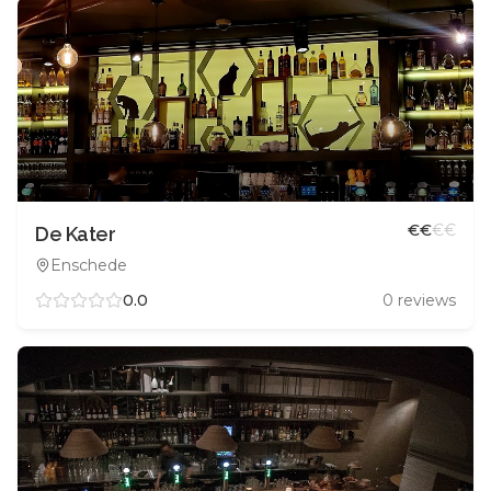
€
€
€
€
De Kater
Enschede
0.0
0
reviews