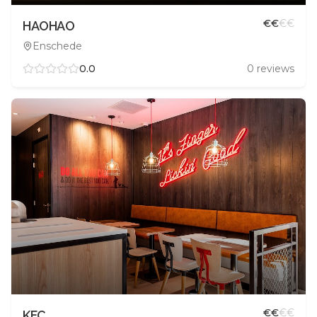
€
€
€
€
HAOHAO
Enschede
0.0
0
reviews
€
€
€
€
KFC