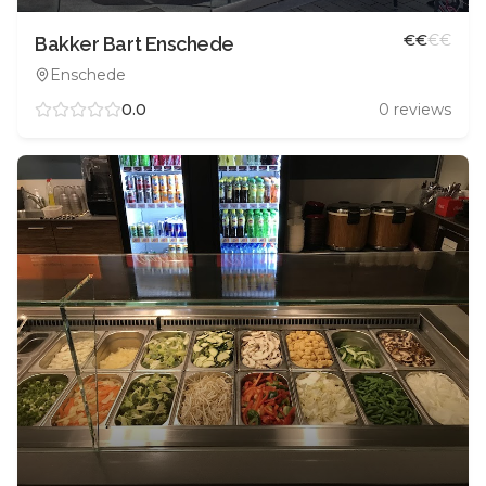
€
€
€
€
Bakker Bart Enschede
Enschede
0.0
0
reviews