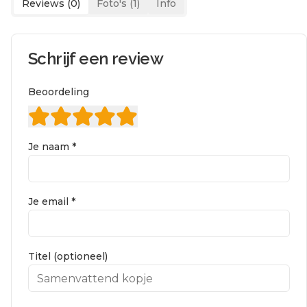
Reviews (
0
)
Foto's (
1
)
Info
Schrijf een review
Beoordeling
Je naam *
Je email *
Titel (optioneel)