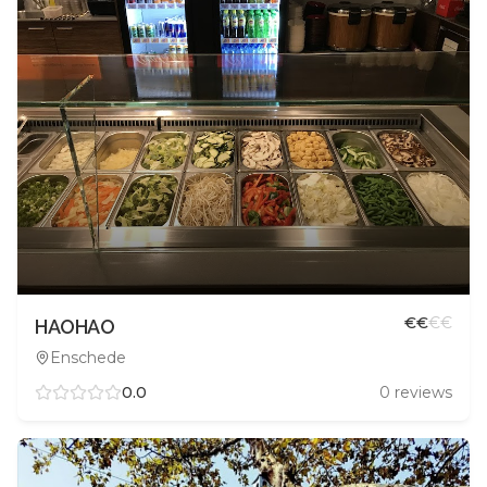
€
€
€
€
HAOHAO
Enschede
0.0
0
reviews