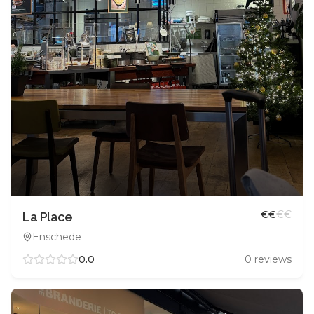
€
€
€
€
La Place
Enschede
0.0
0
reviews