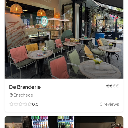
€
€
€
€
De Branderie
Enschede
0.0
0
reviews