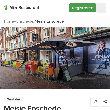
Registreren
Zoeken
Home
/
Enschede
/
Meisje Enschede
In de buurt
Ontdek
Keukens
Foodwall
Reviews
Gesloten
Meisje Enschede