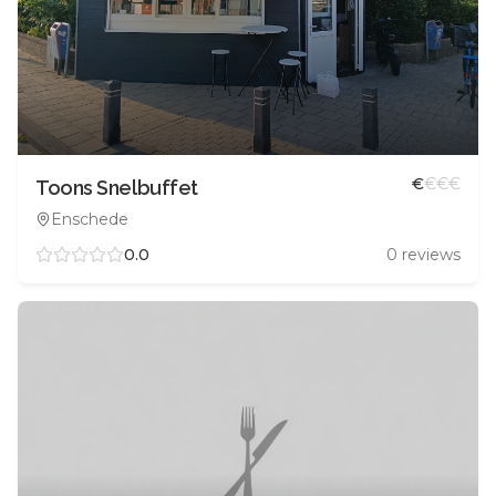
€
€
€
€
Toons Snelbuffet
Enschede
0.0
0
reviews