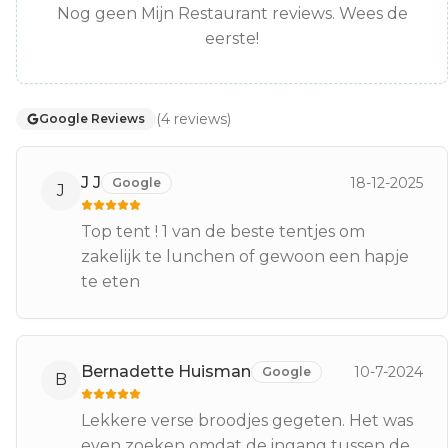
Nog geen Mijn Restaurant reviews. Wees de
eerste!
(
4
reviews
)
Google Reviews
J J
18-12-2025
Google
J
Top tent ! 1 van de beste tentjes om
zakelijk te lunchen of gewoon een hapje
te eten
Bernadette Huisman
10-7-2024
Google
B
Lekkere verse broodjes gegeten. Het was
even zoeken omdat de ingang tussen de