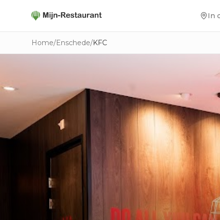
In 
Home
/
Enschede
/
KFC