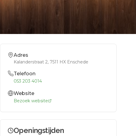
Adres
Kalanderstraat 2
, 7511 HX
Enschede
Telefoon
053 203 4014
Website
Bezoek website
Openingstijden