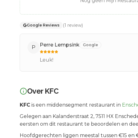
Nog geen Mijn Restaura
(
1
review
)
Google Reviews
Perre Lempsink
Google
P
Leuk!
Over
KFC
KFC
is een
middensegment
restaurant in
Ensch
Gelegen aan
Kalanderstraat 2
, 7511 HX
Ensched
eersten om dit restaurant te beoordelen en dee
Hoofdgerechten liggen meestal tussen €15 en €2