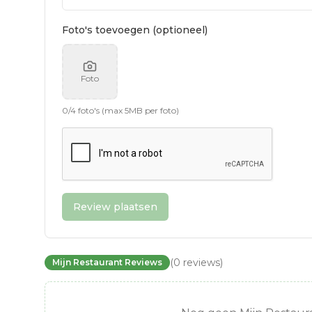
Foto's toevoegen (optioneel)
Foto
0
/
4
foto's (max 5MB per foto)
Review plaatsen
(
0
reviews
)
Mijn Restaurant Reviews