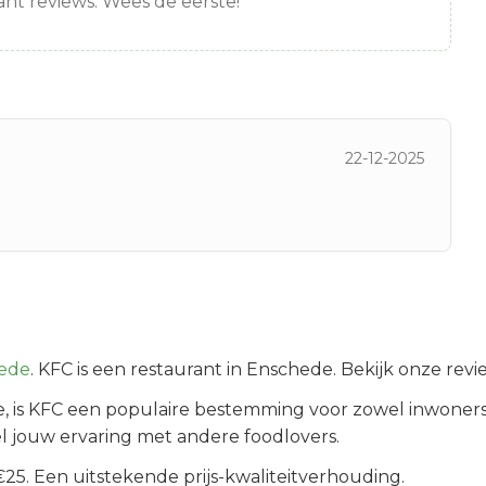
nt reviews. Wees de eerste!
22-12-2025
ede
.
KFC is een restaurant in Enschede. Bekijk onze rev
e
, is
KFC
een populaire bestemming voor zowel inwoners
l jouw ervaring met andere foodlovers.
5. Een uitstekende prijs-kwaliteitverhouding.