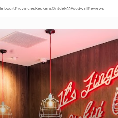
de buurt
Provincies
Keukens
Ontdek
Foodwall
Reviews