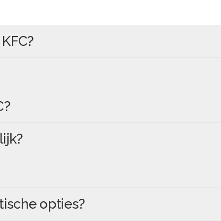
n
KFC
?
C
?
ijk?
tische opties?