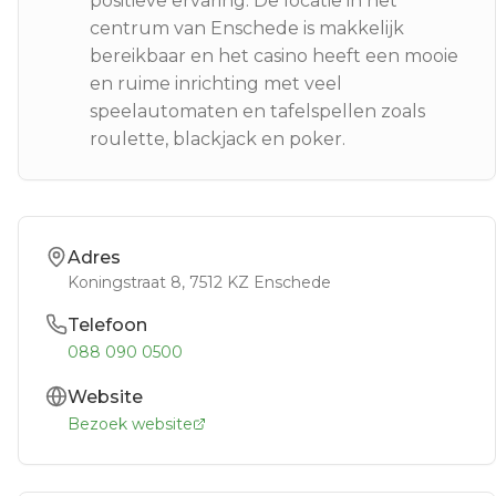
positieve ervaring. De locatie in het
centrum van Enschede is makkelijk
bereikbaar en het casino heeft een mooie
en ruime inrichting met veel
speelautomaten en tafelspellen zoals
roulette, blackjack en poker.
Adres
Koningstraat 8
, 7512 KZ
Enschede
Telefoon
088 090 0500
Website
Bezoek website