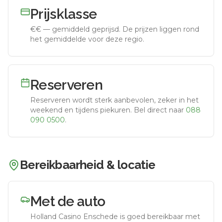
Prijsklasse
€€
—
gemiddeld geprijsd
.
De prijzen liggen rond
het gemiddelde voor deze regio.
Reserveren
Reserveren wordt sterk aanbevolen, zeker in het
weekend en tijdens piekuren.
Bel direct naar
088
090 0500
.
Bereikbaarheid & locatie
Met de auto
Holland Casino Enschede
is goed bereikbaar met