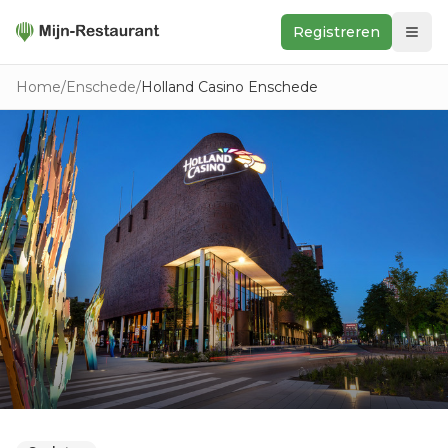
Registreren
Zoeken
Home
/
Enschede
/
Holland Casino Enschede
In de buurt
Ontdek
Keukens
Foodwall
Reviews