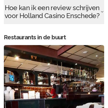
Hoe kan ik een review schrijven
voor
Holland Casino Enschede
?
Restaurants in de buurt