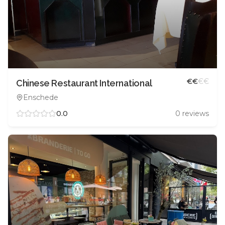
€
€
€
€
Chinese Restaurant International
Enschede
0.0
0
reviews