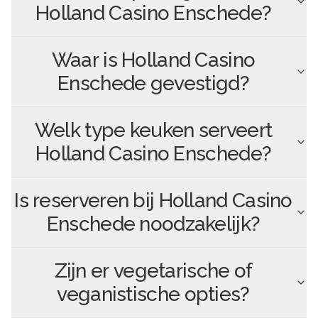
Holland Casino Enschede
?
Waar is
Holland Casino
Enschede
gevestigd?
Welk type keuken serveert
Holland Casino Enschede
?
Is reserveren bij
Holland Casino
Enschede
noodzakelijk?
Zijn er vegetarische of
veganistische opties?