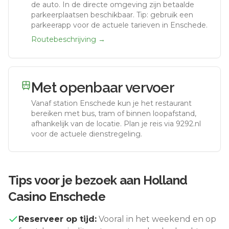
de auto.
In de directe omgeving zijn betaalde
parkeerplaatsen beschikbaar. Tip: gebruik een
parkeerapp voor de actuele tarieven in Enschede.
Routebeschrijving →
Met openbaar vervoer
Vanaf station
Enschede
kun je het restaurant
bereiken met bus, tram of binnen loopafstand,
afhankelijk van de locatie. Plan je reis via 9292.nl
voor de actuele dienstregeling.
Tips voor je bezoek aan
Holland
Casino Enschede
Reserveer op tijd:
Vooral in het weekend en op