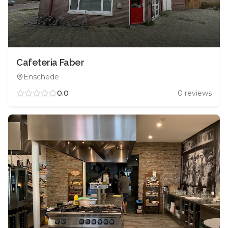
Cafeteria Faber
Enschede
0.0
0
reviews