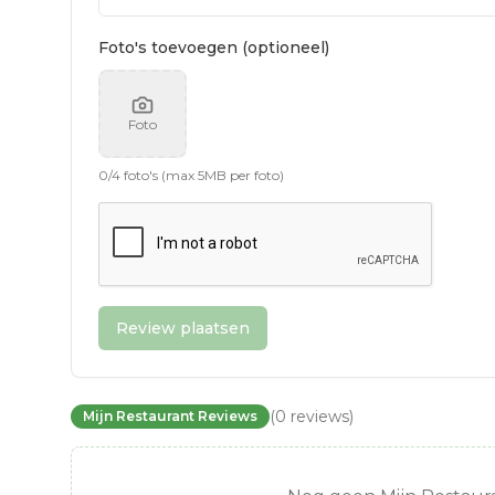
Foto's toevoegen (optioneel)
Foto
0
/
4
foto's (max 5MB per foto)
Review plaatsen
(
0
reviews
)
Mijn Restaurant Reviews