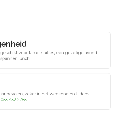
genheid
eschikt voor familie-uitjes, een gezellige avond
tspannen lunch.
aanbevolen, zeker in het weekend en tijdens
r
053 432 2765
.