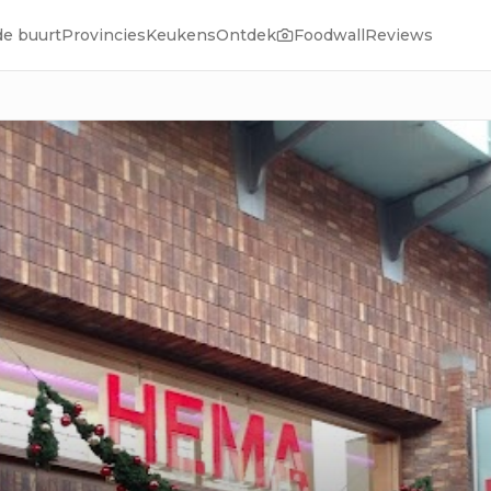
de buurt
Provincies
Keukens
Ontdek
Foodwall
Reviews