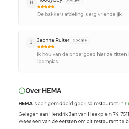
HoodyBoy
Google
H
De bakkers afdeling is erg vriendelijk
Jaonna Ruiter
Google
J
ik hou van de ondergoed hier ze zitten l
loempias
Over
HEMA
HEMA
is een
gemiddeld geprijsd
restaurant in
E
Gelegen aan
Hendrik Jan van Heekplein 74
, 75
Wees een van de eersten om dit restaurant te 