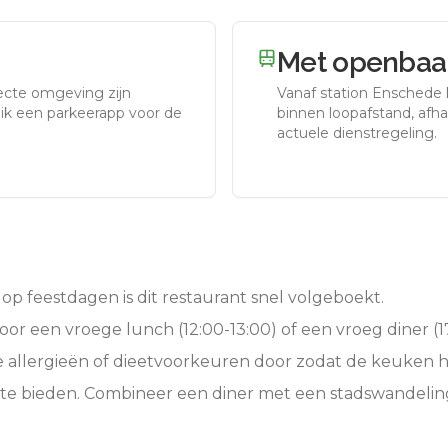
Met openbaar
recte omgeving zijn
Vanaf station
Enschede
uik een parkeerapp voor de
binnen loopafstand, afhan
actuele dienstregeling.
op feestdagen is dit restaurant snel volgeboekt.
oor een vroege lunch (12:00-13:00) of een vroeg diner (17
e allergieën of dieetvoorkeuren door zodat de keuken 
 te bieden. Combineer een diner met een stadswandelin