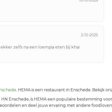
10-10-2025
2-10-2025
ekker zelfs na een loempia eten bij khai
nschede
.
HEMA is een restaurant in Enschede. Bekijk on
11 HN
Enschede
, is
HEMA
een populaire bestemming voor
beoordelen en deel jouw ervaring met andere foodlovers