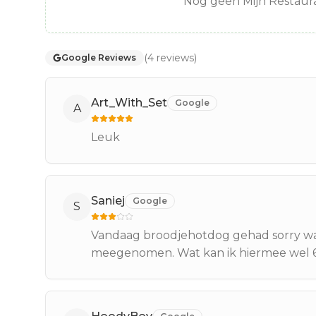
Nog geen Mijn Restaura
(
4
reviews
)
Google Reviews
Art_With_Set
Google
A
Leuk
Saniej
Google
S
Vandaag broodjehotdog gehad sorry wa
meegenomen. Wat kan ik hiermee wel 6