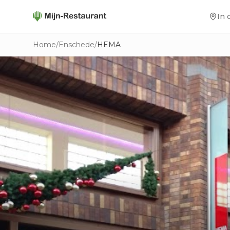
In 
Home
/
Enschede
/
HEMA