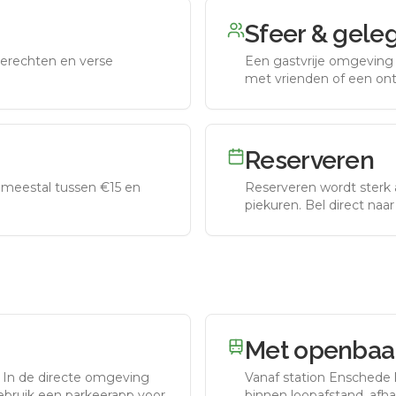
Sfeer & gele
erechten en verse
Een gastvrije omgeving g
met vrienden of een on
Reserveren
meestal tussen €15 en
Reserveren wordt sterk 
piekuren.
Bel direct naa
Met openbaar
.
In de directe omgeving
Vanaf station
Enschede
gebruik een parkeerapp voor
binnen loopafstand, afhan