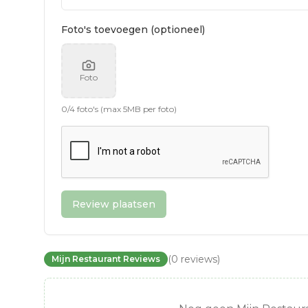
Foto's toevoegen (optioneel)
Foto
0
/
4
foto's (max 5MB per foto)
Review plaatsen
(
0
reviews
)
Mijn Restaurant Reviews