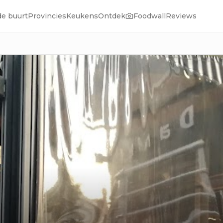
de buurt
Provincies
Keukens
Ontdek
Foodwall
Reviews