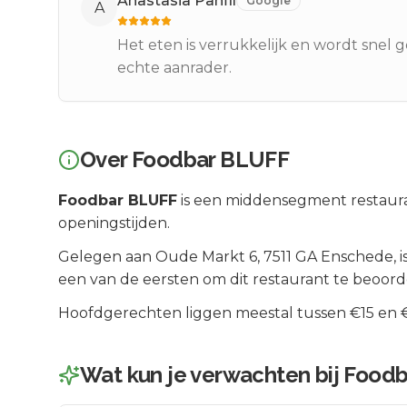
Anastasia Panfil
Google
A
Het eten is verrukkelijk en wordt snel g
echte aanrader.
Over
Foodbar BLUFF
Foodbar BLUFF
is een
middensegment
restaura
openingstijden.
Gelegen aan
Oude Markt 6
, 7511 GA
Enschede
, 
een van de eersten om dit restaurant te beoord
Hoofdgerechten liggen meestal tussen €15 en €2
Wat kun je verwachten bij
Foodb