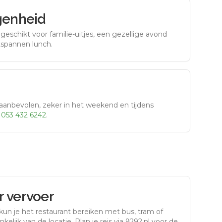
genheid
eschikt voor familie-uitjes, een gezellige avond
tspannen lunch.
aanbevolen, zeker in het weekend en tijdens
r
053 432 6242
.
 vervoer
kun je het restaurant bereiken met bus, tram of
kelijk van de locatie. Plan je reis via 9292.nl voor de