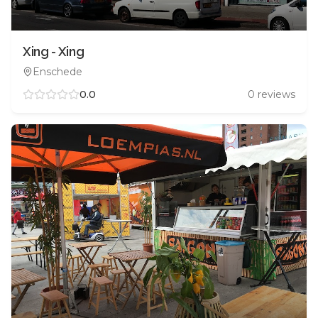
Xing - Xing
Enschede
0.0
0
reviews