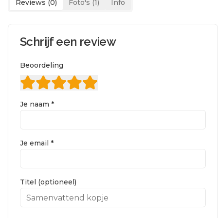
Reviews (
0
)
Foto's (
1
)
Info
Schrijf een review
Beoordeling
Je naam *
Je email *
Titel (optioneel)