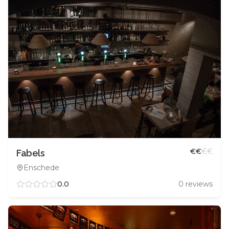
€
€
€
€
Fabels
Enschede
0.0
0
reviews