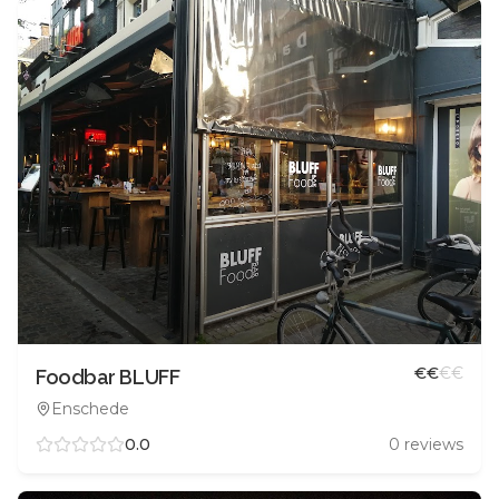
€
€
€
€
Foodbar BLUFF
Enschede
0.0
0
reviews