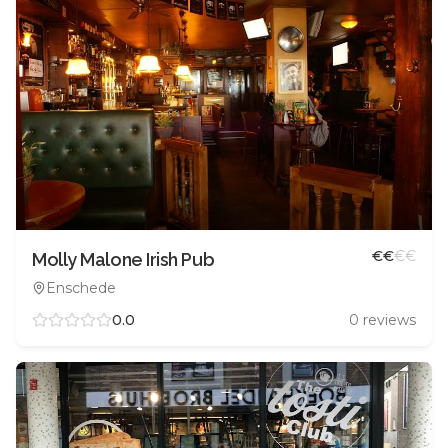
€
€
€
€
Molly Malone Irish Pub
Enschede
0.0
0
reviews