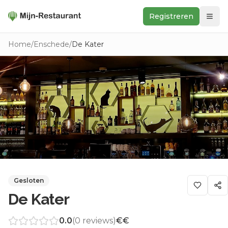
Registreren
Zoeken
Home
/
Enschede
/
De Kater
In de buurt
Ontdek
Keukens
Foodwall
Reviews
Gesloten
De Kater
0.0
(
0
reviews)
€€