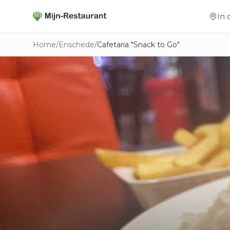
In 
Home
/
Enschede
/
Cafetaria "Snack to Go"