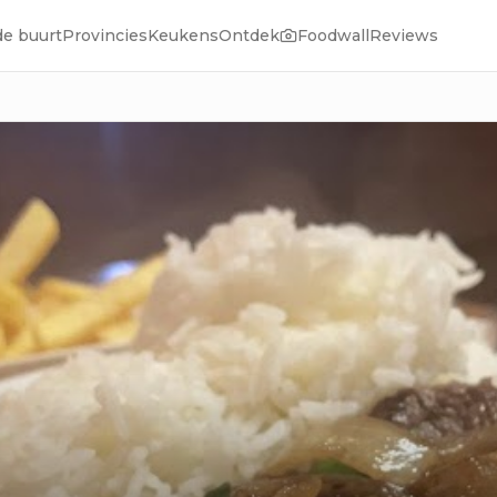
de buurt
Provincies
Keukens
Ontdek
Foodwall
Reviews