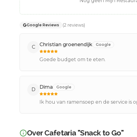
Nog geen Mijn Restaura
(
2
reviews
)
Google Reviews
Christian groenendijk
Google
C
Goede budget om te eten.
Dima
Google
D
Ik hou van ramensoep en de service is 
Over
Cafetaria "Snack to Go"