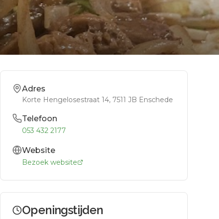
Adres
Korte Hengelosestraat 14
, 7511 JB
Enschede
Telefoon
053 432 2177
Website
Bezoek website
Openingstijden