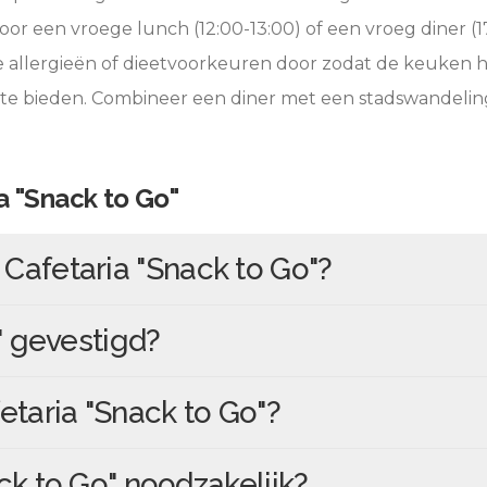
oor een vroege lunch (12:00-13:00) of een vroeg diner (17
e allergieën of dieetvoorkeuren door zodat de keuken 
 te bieden. Combineer een diner met een stadswandelin
a "Snack to Go"
n
Cafetaria "Snack to Go"
?
"
gevestigd?
etaria "Snack to Go"
?
ck to Go"
noodzakelijk?