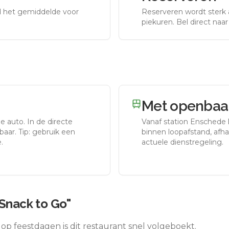
nd het gemiddelde voor
Reserveren wordt sterk 
piekuren.
Bel direct naa
Met openbaar
de auto.
In de directe
Vanaf station
Enschede
aar. Tip: gebruik een
binnen loopafstand, afhan
.
actuele dienstregeling.
"Snack to Go"
op feestdagen is dit restaurant snel volgeboekt.