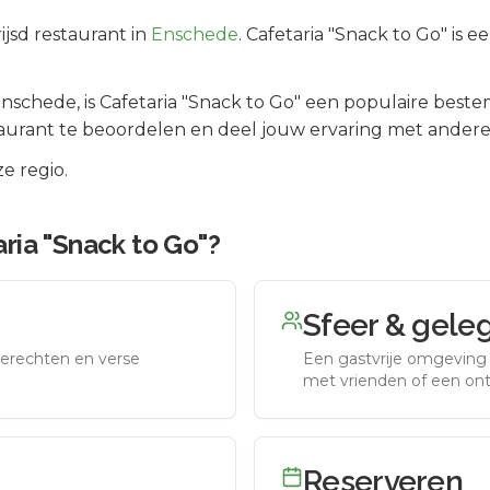
ijsd
restaurant in
Enschede
.
Cafetaria "Snack to Go" is e
nschede
, is
Cafetaria "Snack to Go"
een populaire beste
aurant te beoordelen en deel jouw ervaring met andere
e regio.
ria "Snack to Go"
?
Sfeer & gele
erechten en verse
Een gastvrije omgeving g
met vrienden of een on
Reserveren