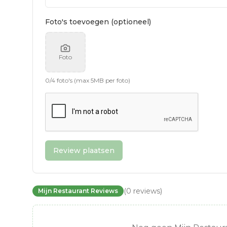
Foto's toevoegen (optioneel)
Foto
0
/
4
foto's (max 5MB per foto)
Review plaatsen
(
0
reviews
)
Mijn Restaurant Reviews