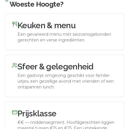
Woeste Hoogte
?
Keuken & menu
Een gevarieerd menu met seizoensgebonden
gerechten en verse ingrediënten.
Sfeer & gelegenheid
Een gastvrije omgeving geschikt voor familie-
uitjes, een gezellige avond met vrienden of een
ontspannen lunch.
Prijsklasse
€€
—
middensegment
.
Hoofdgerechten liggen
meestal tussen €15 en €25. Een uitstekende