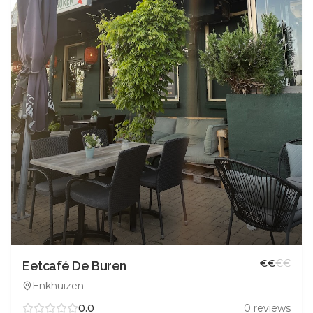
€
€
€
€
Eetcafé De Buren
Enkhuizen
0.0
0
reviews