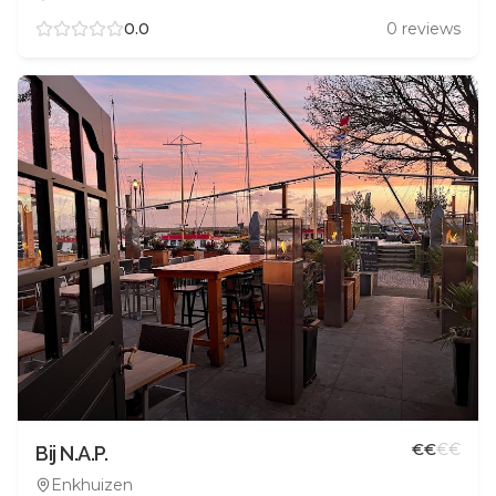
0.0
0
reviews
€
€
€
€
Bij N.A.P.
Enkhuizen