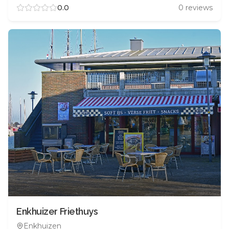
0.0
0
reviews
Enkhuizer Friethuys
Enkhuizen