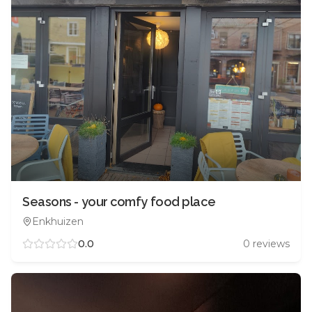
Seasons - your comfy food place
Enkhuizen
0.0
0
reviews