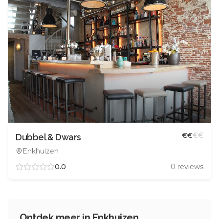
€
€
€
€
Dubbel & Dwars
Enkhuizen
0.0
0
reviews
Ontdek meer in
Enkhuizen