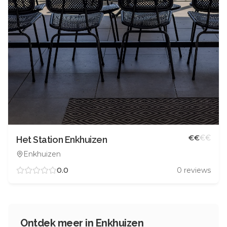
€
€
€
€
Het Station Enkhuizen
Enkhuizen
0.0
0
reviews
Ontdek meer in
Enkhuizen