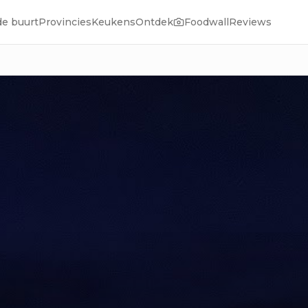
de buurt
Provincies
Keukens
Ontdek
Foodwall
Reviews