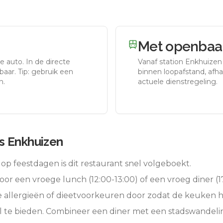
Met openbaar
e auto.
In de directe
Vanaf station
Enkhuizen
aar. Tip: gebruik een
binnen loopafstand, afhan
n.
actuele dienstregeling.
s Enkhuizen
op feestdagen is dit restaurant snel volgeboekt.
oor een vroege lunch (12:00-13:00) of een vroeg diner (17
e allergieën of dieetvoorkeuren door zodat de keuken 
l te bieden. Combineer een diner met een stadswandeli