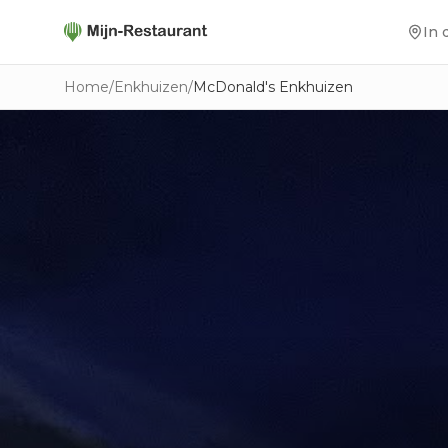
In 
Home
/
Enkhuizen
/
McDonald's Enkhuizen