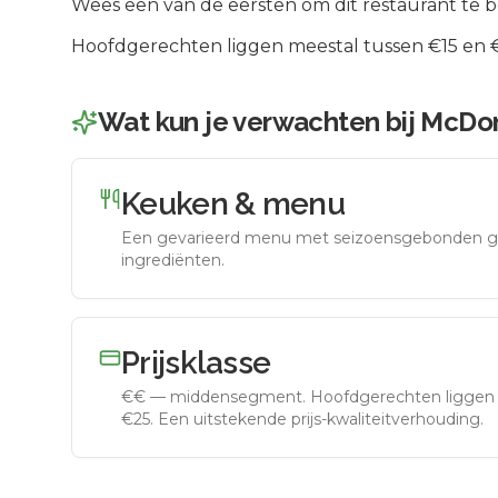
Wees een van de eersten om dit restaurant te 
Hoofdgerechten liggen meestal tussen €15 en €2
Wat kun je verwachten bij
McDon
Keuken & menu
Een gevarieerd menu met seizoensgebonden g
ingrediënten.
Prijsklasse
€€
—
middensegment
.
Hoofdgerechten liggen 
€25. Een uitstekende prijs-kwaliteitverhouding.