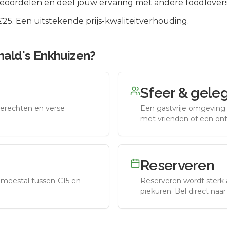
beoordelen en deel jouw ervaring met andere foodlovers
5. Een uitstekende prijs-kwaliteitverhouding.
ald's Enkhuizen
?
Sfeer & gele
erechten en verse
Een gastvrije omgeving g
met vrienden of een on
Reserveren
meestal tussen €15 en
Reserveren wordt sterk 
piekuren.
Bel direct naa