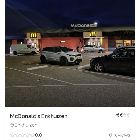
€
€
€
€
McDonald's Enkhuizen
Enkhuizen
0.0
0
reviews