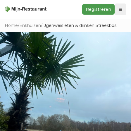
Registreren
Zoeken
Home
/
Enkhuizen
/
IJgenweis eten & drinken Streekbos
In de buurt
Ontdek
Keukens
Foodwall
Reviews