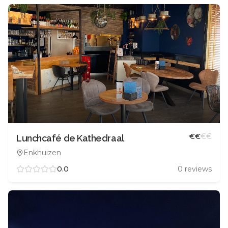
€
€
€
€
Lunchcafé de Kathedraal
Enkhuizen
0.0
0
reviews