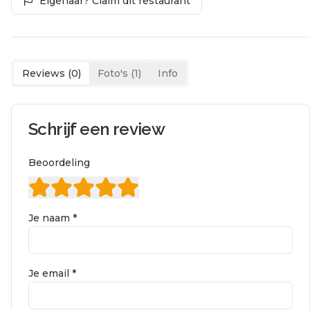
Eigenaar? Claim dit restaurant
Reviews (
0
)
Foto's (
1
)
Info
Schrijf een review
Beoordeling
Je naam *
Je email *