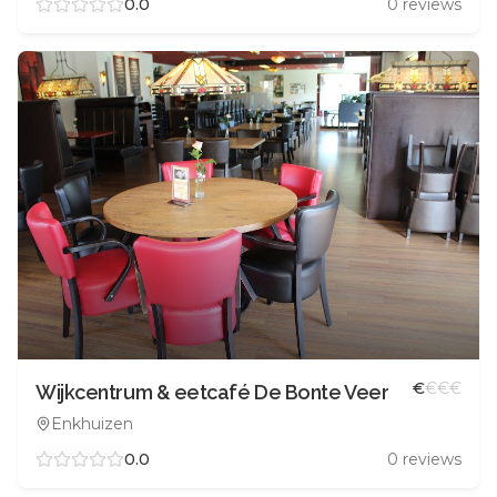
0.0
0
reviews
€
€
€
€
Wijkcentrum & eetcafé De Bonte Veer
Enkhuizen
0.0
0
reviews