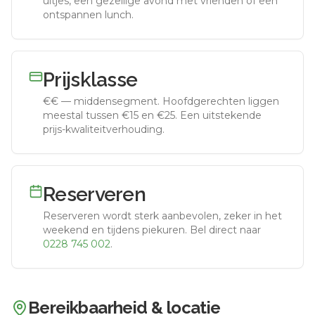
uitjes, een gezellige avond met vrienden of een
ontspannen lunch.
Prijsklasse
€€
—
middensegment
.
Hoofdgerechten liggen
meestal tussen €15 en €25. Een uitstekende
prijs-kwaliteitverhouding.
Reserveren
Reserveren wordt sterk aanbevolen, zeker in het
weekend en tijdens piekuren.
Bel direct naar
0228 745 002
.
Bereikbaarheid & locatie