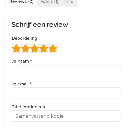
Reviews (
0
)
Foto's (
1
)
Info
Schrijf een review
Beoordeling
Je naam *
Je email *
Titel (optioneel)