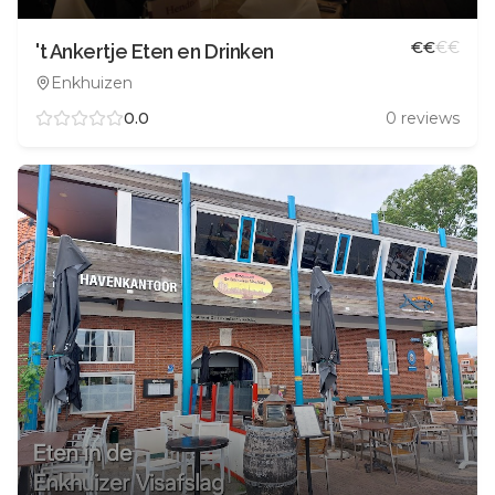
€
€
€
€
't Ankertje Eten en Drinken
Enkhuizen
0.0
0
reviews