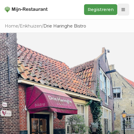
Registreren
Zoeken
Home
/
Enkhuizen
/
Drie Haringhe Bistro
In de buurt
Ontdek
Keukens
Foodwall
Reviews