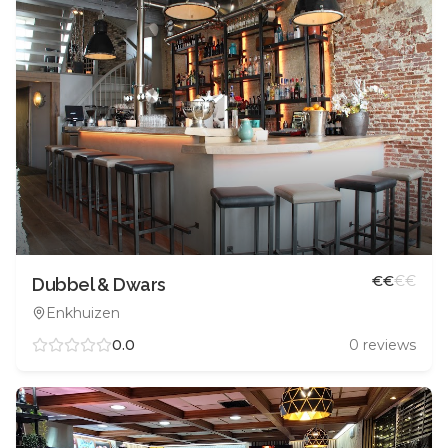
€
€
€
€
Dubbel & Dwars
Enkhuizen
0.0
0
reviews