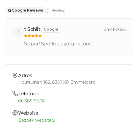
(
1
review
)
Google Reviews
t Schilt
24-11-2025
Google
T
Super! Snelle bezorging ook
Adres
Houttuinen 166
, 8301 XP
Emmeloord
Telefoon
06 38975574
Website
Bezoek website