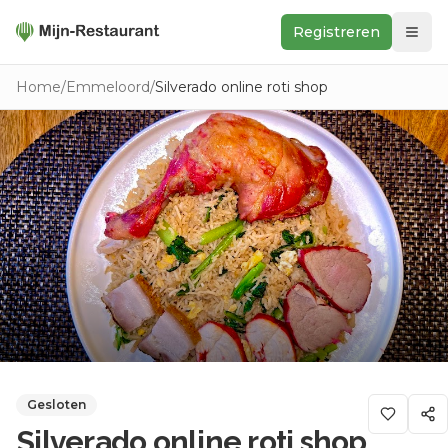
Registreren
Zoeken
Home
/
Emmeloord
/
Silverado online roti shop
In de buurt
Ontdek
Keukens
Foodwall
Reviews
Gesloten
Silverado online roti shop