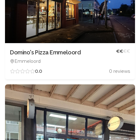
€
€
€
€
Domino's Pizza Emmeloord
Emmeloord
0.0
0
reviews