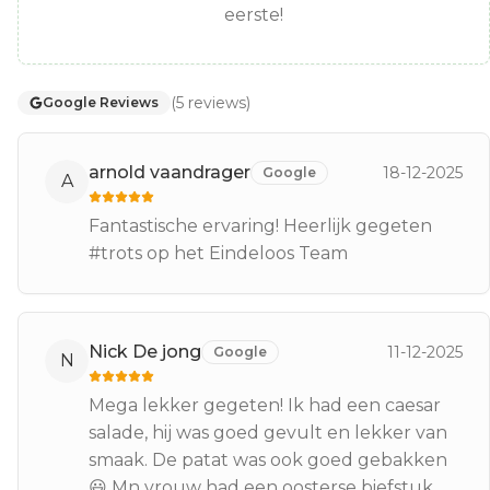
eerste!
(
5
reviews
)
Google Reviews
arnold vaandrager
18-12-2025
Google
A
Fantastische ervaring! Heerlijk gegeten
#trots op het Eindeloos Team
Nick De jong
11-12-2025
Google
N
Mega lekker gegeten! Ik had een caesar
salade, hij was goed gevult en lekker van
smaak. De patat was ook goed gebakken
😃 Mn vrouw had een oosterse biefstuk