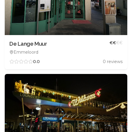
€
€
€
€
De Lange Muur
Emmeloord
0.0
0
reviews