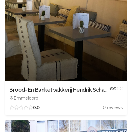
€
€
€
€
Brood- En Banketbakkerij Hendrik Schaap
Emmeloord
0.0
0
reviews