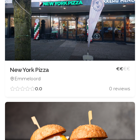
€
€
€
€
New York Pizza
Emmeloord
0.0
0
reviews