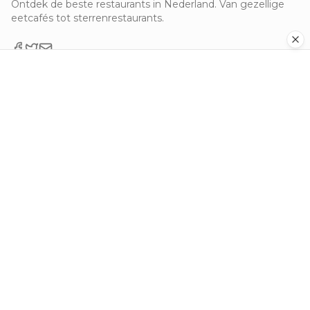
Ontdek de beste restaurants in Nederland. Van gezellige
eetcafés tot sterrenrestaurants.
Ontdek
Populaire steden
Alle keukens
Nieuw toegevoegd
Top beoordeeld
Voor eigenaren
Restaurant aanmelden
Restaurant claimen