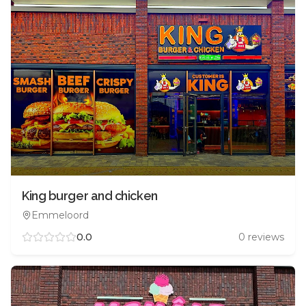
King burger and chicken
Emmeloord
0.0
0
reviews