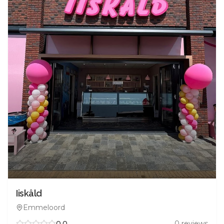
Iiskâld
Emmeloord
0.0
0
reviews