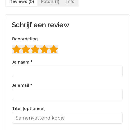
Reviews (
0
)
Foto's (
1
)
Info
Schrijf een review
Beoordeling
Je naam *
Je email *
Titel (optioneel)