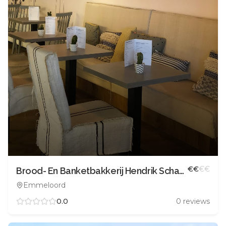
€
€
€
€
Brood- En Banketbakkerij Hendrik Schaap
Emmeloord
0.0
0
reviews