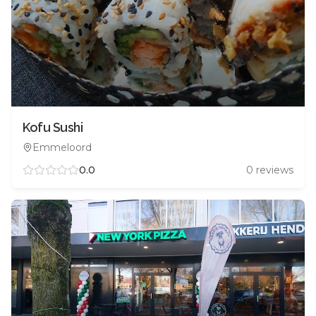
Kofu Sushi
Emmeloord
0.0
0
reviews