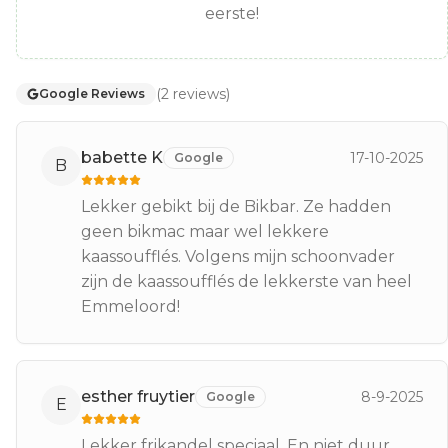
eerste!
(
2
reviews
)
Google Reviews
babette K
17-10-2025
Google
B
Lekker gebikt bij de Bikbar. Ze hadden
geen bikmac maar wel lekkere
kaassoufflés. Volgens mijn schoonvader
zijn de kaassoufflés de lekkerste van heel
Emmeloord!
esther fruytier
8-9-2025
Google
E
Lekker frikandel speciaal. En niet duur.