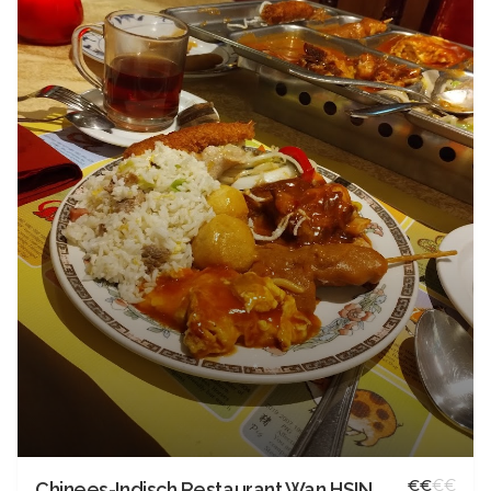
€
€
€
€
Chinees-Indisch Restaurant Wan HSIN