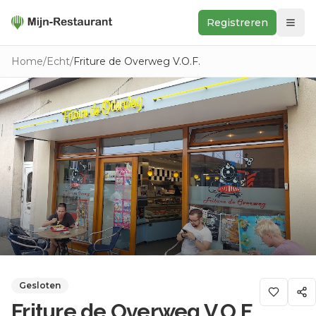
Registreren
Zoeken
Home
/
Echt
/
Friture de Overweg V.O.F.
In de buurt
Ontdek
Keukens
Foodwall
Reviews
Gesloten
Friture de Overweg V.O.F.