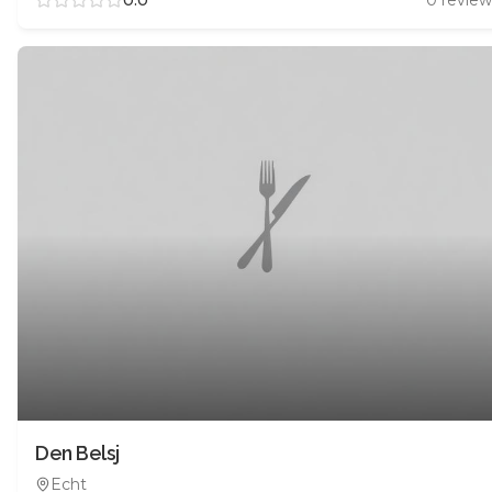
0.0
0
review
Den Belsj
Echt