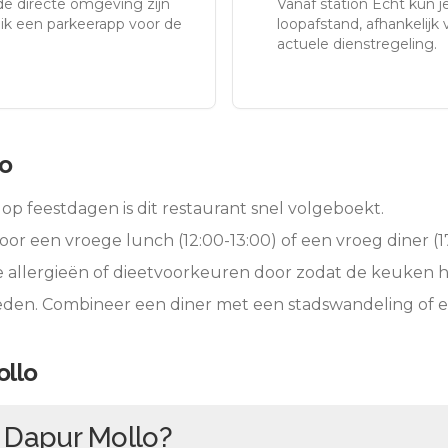
de directe omgeving zijn
Vanaf station
Echt
kun je
uik een parkeerapp voor de
loopafstand, afhankelijk v
actuele dienstregeling.
o
op feestdagen is dit restaurant snel volgeboekt.
oor een vroege lunch (12:00-13:00) of een vroeg diner (17
e allergieën of dieetvoorkeuren door zodat de keuken 
ieden. Combineer een diner met een stadswandeling of 
ollo
n
Dapur Mollo
?