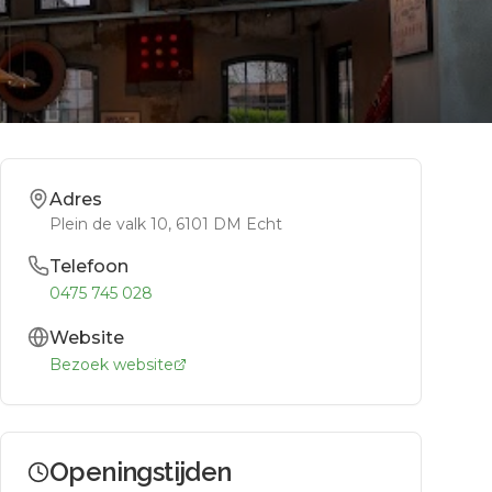
Adres
Plein de valk 10
, 6101 DM
Echt
Telefoon
0475 745 028
Website
Bezoek website
Openingstijden