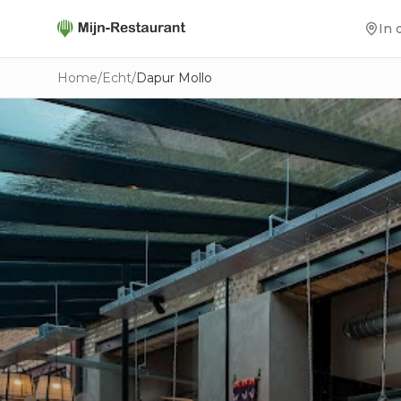
In 
Home
/
Echt
/
Dapur Mollo