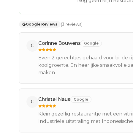
Nog geen Mijn Restaura
(
3
reviews
)
Google Reviews
Corinne Bouwens
Google
C
Even 2 gerechtjes gehaald voor bij de rij
koolgroente. En heerlijke smaakvolle z
maken
Christel Naus
Google
C
Klein gezellig restaurantje met een vit
Industriële uitstraling met Indonesische