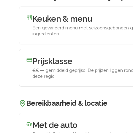
Keuken & menu
Een gevarieerd menu met seizoensgebonden g
ingrediënten.
Prijsklasse
€€
—
gemiddeld geprijsd
.
De prijzen liggen ro
deze regio.
Bereikbaarheid & locatie
Met de auto