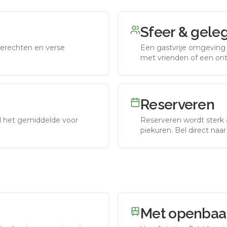
Sfeer & gele
erechten en verse
Een gastvrije omgeving g
met vrienden of een on
Reserveren
nd het gemiddelde voor
Reserveren wordt sterk 
piekuren.
Bel direct naa
Met openbaar