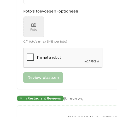
Foto's toevoegen (optioneel)
Foto
0
/
4
foto's (max 5MB per foto)
Review plaatsen
(
0
reviews
)
Mijn Restaurant Reviews