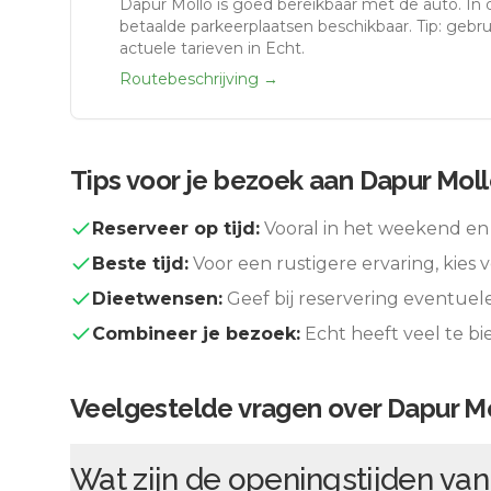
Dapur Mollo
is goed bereikbaar met de auto.
In 
betaalde parkeerplaatsen beschikbaar. Tip: gebr
actuele tarieven in Echt.
Routebeschrijving →
Tips voor je bezoek aan
Dapur Moll
Reserveer op tijd:
Vooral in het weekend en 
Beste tijd:
Voor een rustigere ervaring, kies v
Dieetwensen:
Geef bij reservering eventuel
Combineer je bezoek:
Echt
heeft veel te b
Veelgestelde vragen over
Dapur M
Wat zijn de openingstijden va