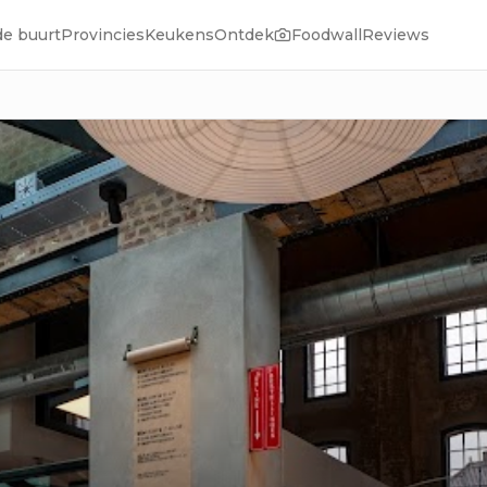
de buurt
Provincies
Keukens
Ontdek
Foodwall
Reviews