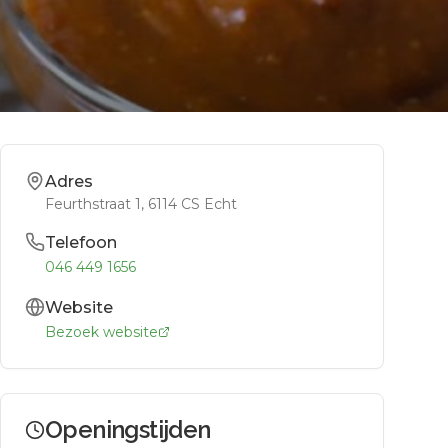
Adres
Feurthstraat 1
, 6114 CS
Echt
Telefoon
046 449 1656
Website
Bezoek website
Openingstijden