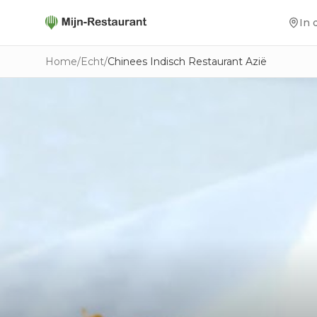
In 
Home
/
Echt
/
Chinees Indisch Restaurant Azië