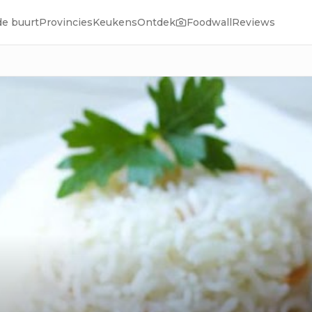
de buurt
Provincies
Keukens
Ontdek
Foodwall
Reviews