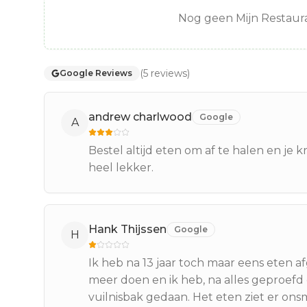
Nog geen Mijn Restaura
(
5
reviews
)
Google Reviews
andrew charlwood
Google
A
Bestel altijd eten om af te halen en je 
heel lekker.
Hank Thijssen
Google
H
Ik heb na 13 jaar toch maar eens eten afg
meer doen en ik heb, na alles geproefd
vuilnisbak gedaan. Het eten ziet er onsm