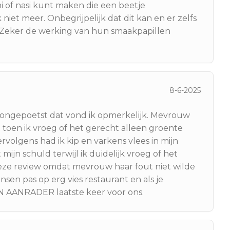
i of nasi kunt maken die een beetje
 niet meer. Onbegrijpelijk dat dit kan en er zelfs
 Zeker de werking van hun smaakpapillen
8-6-2025
ongepoetst dat vond ik opmerkelijk. Mevrouw
 toen ik vroeg of het gerecht alleen groente
rvolgens had ik kip en varkens vlees in mijn
ijn schuld terwijl ik duidelijk vroeg of het
 deze review omdat mevrouw haar fout niet wilde
n pas op erg vies restaurant en als je
EEN AANRADER laatste keer voor ons.