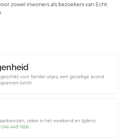
oor zowel inwoners als bezoekers van
Echt
.
.
genheid
eschikt voor familie-uitjes, een gezellige avond
tspannen lunch.
aanbevolen, zeker in het weekend en tijdens
r
046 449 1656
.