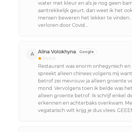
water met kleur en als je nog geen bam
aantrekkelijk geurt, dan weet ik het ook
mensen beweren het lekker te vinden.
verloren door Covid....
Alina Volokhyna
Google
A
Restaurant was enorm onhegynisch en 
spreekt alleen chinees volgens mij want
betrof zei mevrouw ja alleen groente ve
mond. Vervolgens toen ik belde was het m
alleen groente betrof. Ik schrijf enkel
erkennen en achterbaks overkwam. Mense
vegatarisch wilt krijg je dus vlees. GE