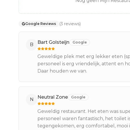
Nog geen Mijn Restaura
(
3
reviews
)
Google Reviews
Bart Golsteijn
Google
B
Geweldige plek met erg lekker eten (spi
personeel is erg vriendelijk, attent en
Daar houden we van.
Neutral Zone
Google
N
Geweldig restaurant. Het eten was supe
personeel waren fantastisch, het toilet i
tegengekomen, erg comfortabel, mooi 