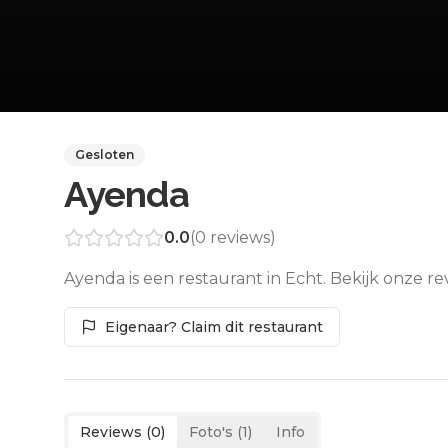
Gesloten
Ayenda
0.0
(
0
reviews)
Ayenda is een restaurant in Echt. Bekijk onze r
Eigenaar? Claim dit restaurant
Reviews (
0
)
Foto's (
1
)
Info