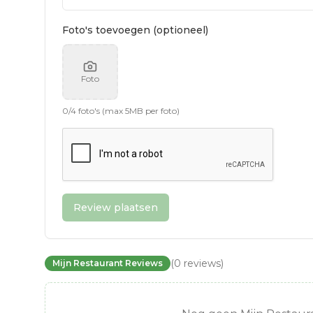
Foto's toevoegen (optioneel)
Foto
0
/
4
foto's (max 5MB per foto)
Review plaatsen
(
0
reviews
)
Mijn Restaurant Reviews