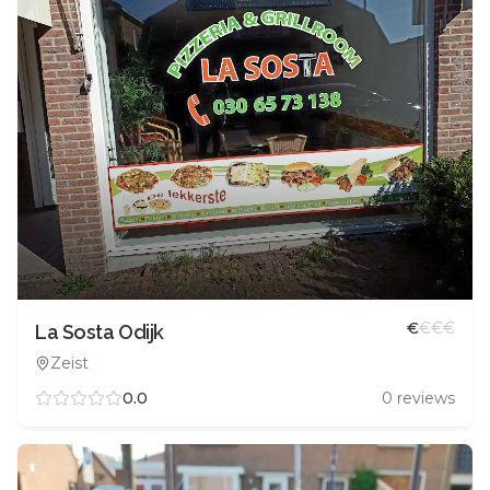
€
€
€
€
La Sosta Odijk
Zeist
0.0
0
reviews