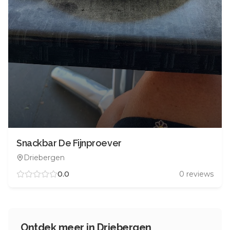
Snackbar De Fijnproever
Driebergen
0.0
0
reviews
Ontdek meer in
Driebergen