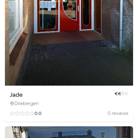
€
€
€
€
Jade
Driebergen
0.0
0
reviews