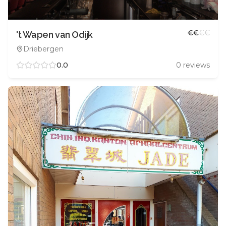
€
€
€
€
't Wapen van Odijk
Driebergen
0.0
0
reviews