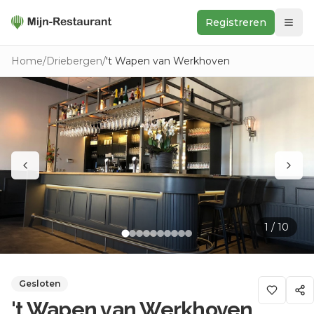
Registreren
Zoeken
Home
/
Driebergen
/
't Wapen van Werkhoven
In de buurt
Ontdek
Keukens
Foodwall
Reviews
1
/
10
Gesloten
't Wapen van Werkhoven