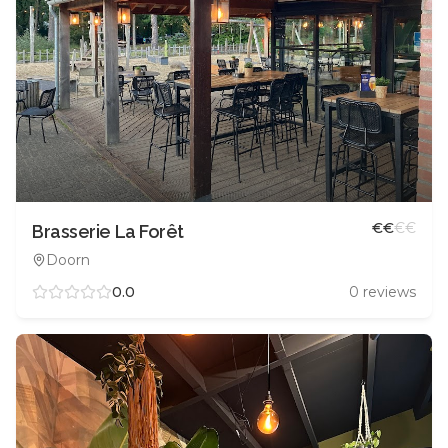
€
€
€
€
Brasserie La Forêt
Doorn
0.0
0
reviews