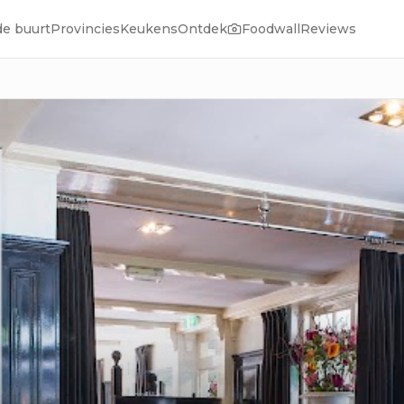
de buurt
Provincies
Keukens
Ontdek
Foodwall
Reviews