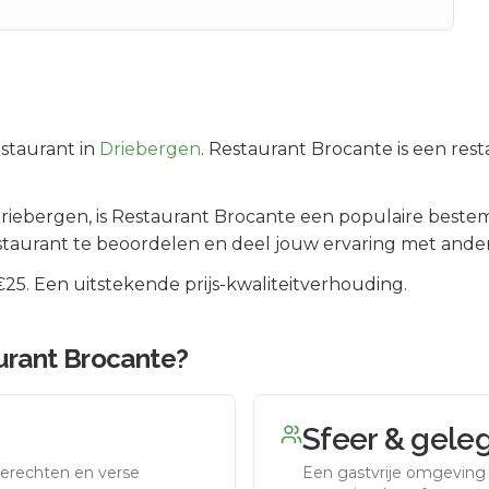
staurant in
Driebergen
.
Restaurant Brocante is een rest
riebergen
, is
Restaurant Brocante
een populaire bestem
staurant te beoordelen en deel jouw ervaring met ander
5. Een uitstekende prijs-kwaliteitverhouding.
urant Brocante
?
Sfeer & gele
erechten en verse
Een gastvrije omgeving g