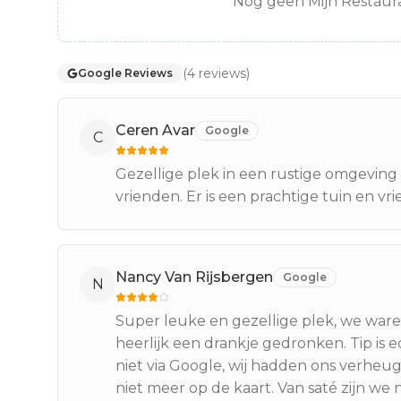
Nog geen Mijn Restaura
(
4
reviews
)
Google Reviews
Ceren Avar
Google
C
Gezellige plek in een rustige omgeving 
vrienden. Er is een prachtige tuin en vri
Nancy Van Rijsbergen
Google
N
Super leuke en gezellige plek, we war
heerlijk een drankje gedronken. Tip is
niet via Google, wij hadden ons verheug
niet meer op de kaart. Van saté zijn we