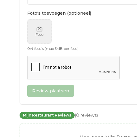
Foto's toevoegen (optioneel)
Foto
0
/
4
foto's (max 5MB per foto)
Review plaatsen
(
0
reviews
)
Mijn Restaurant Reviews