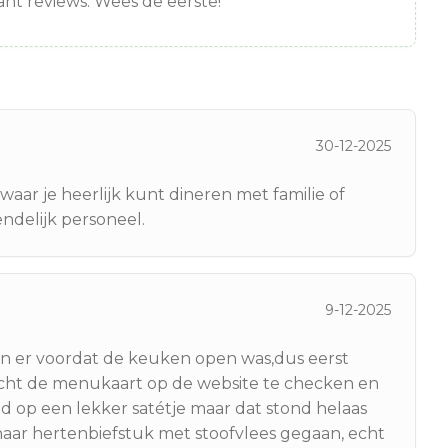
nt reviews. Wees de eerste!
30-12-2025
waar je heerlijk kunt dineren met familie of
endelijk personeel.
9-12-2025
en er voordat de keuken open was,dus eerst
 echt de menukaart op de website te checken en
d op een lekker satétje maar dat stond helaas
 naar hertenbiefstuk met stoofvlees gegaan, echt