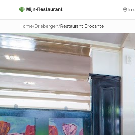
In 
Home
/
Driebergen
/
Restaurant Brocante