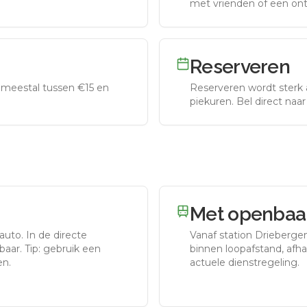
met vrienden of een on
Reserveren
meestal tussen €15 en
Reserveren wordt sterk 
piekuren.
Bel direct naa
Met openbaar
 auto.
In de directe
Vanaf station
Drieberge
aar. Tip: gebruik een
binnen loopafstand, afhan
en.
actuele dienstregeling.